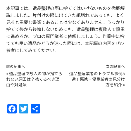
本記事では、遺品整理の際に捨ててはいけないものを徹底解
説しました。片付けの際に出てきた紙切れであっても、よく
見ると重要な書類であることは少なくありません。うっかり
捨てて後から後悔しないためにも、遺品整理は複数人で慎重
に進めるか、プロの専門業者に依頼しましょう。作業中に捨
てても良い遺品かどうか迷った際には、本記事の内容をぜひ
参考にしてみてください。
前の記事へ
次の記事へ
«
遺品整理で故人の物が捨てら
遺品整理業者のトラブル事例5
れない原因は？捨てるべき理
選！悪徳・優良業者の見分け
由や対処法
方を紹介
»
F
T
共
a
w
有
c
itt