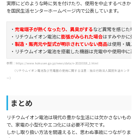
実際にどのような時に気を付けたり、使用を中止するべきか
を国民生活センターホームページ内で公表しています。
・
充電端子が熱くなったり、異臭がする
など異常を感じた場
・リチウムイオン電池に
膨張がみられた場合
はすみやかに処
・
製造・販売元や型式が明示されていない商品
は使用・購入
・リチウムイオン電池を搭載した機器は充電中や使用中に高
参照：https://www.kokusen.go.jp/news/data/n-20210318_1.html
（リチウムイオン電池及び充電器の使用に関する注意：独立行政法人国民生活センタ
ー）
まとめ
リチウムイオン電池は現代の豊かな生活には欠かさないもの
で、家電の小型化やエコ化には必要不可欠です。
しかし取り扱い方法を間違えると、思わぬ事故につながりま