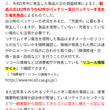
く、令和5年中に発生した製品火災の調査結果によると、
製
品火災182件のうち62件がバッテリー及びバッテリーを含め
た電気用品
によるものでした。
出火時のバッテリーの状況をみると、「充電中」に最も多く
発生していますが、製品を使用していない・充電をしていな
い場合にも注意が必要です。
リチウムイオン電池を使用した製品はまずメーカーのリコー
ルが出ていないかを随時確認し、情報が発表された際には速
やかにメーカーの指示に合わせた取り扱い（無償修理・交
換・返金・回収など）を行うことが大切です。
リコール情報などは消費者庁が発表している『
リコール情報
サイト
』で確認できます。
（
『
消費者庁：
リコール情報サイト』
https://www.recall.caa.go.jp/）
また近年多くみられるリチウムイオン電池の事故には、産業
廃棄物処理場や自治体が管理しているリサイクルセンターな
どで
一般家庭から回収してきたゴミに混入し発火・火災にな
るケース
も増えています。