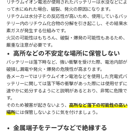
リチウムイオン電池が使用されたバッテリーは水没などによ
って水にぬれた場合、破裂、発火の原因になります。
リチウムは水分子との反応性が高いため、使用しているバッ
テリー内のリチウム化合物の分解を引き起こし、その結果水
素ガスが発生する仕組みです。
火災の可能性はもちろん、破裂・爆発の可能性もあるため、
厳重な注意が必要です。
高所などの不安定な場所に保管しない
バッテリーは落下時など、強い衝撃を受けた際、電池内部が
破損し漏電や発火・爆発の危険性が高まります。
各メーカーではリチウムイオン電池などを使用した充電式バ
ッテリーに関しては落下等の衝撃があった際には使用せずに
速やかに処分するようにと説明があるとおり、非常に危険で
す。
そのため被害が起きないよう、
高所など落下の可能性の高い
場所
には保管しないように気を付けましょう。
金属端子をテープなどで絶縁する