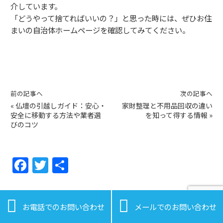
介しています。
「どうやって捨てればいいの？」と思った時には、ぜひお住
まいの自治体ホームページを確認してみてください。
前の記事へ
次の記事へ
«
仏壇の引越しガイド：安心・
家財整理と不用品回収の違い
安全に移動する方法や業者選
を知って得する情報
»
びのコツ
F
T
共
a
w
有
c
itt


お電話でのお問い合わせ
メールでのお問い合わせ
e
er