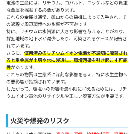
電池の生産には、リチウム、コバルト、ニッケルなどの貴重
な金属を採掘する必要があります。
これらの金属は通常、鉱山からの採掘によって入手され、そ
の過程で周辺環境への影響が不可避です。
特に、リチウムは水資源に大きな影響を与えることがあり、
採掘地域の地下水が減少したり、汚染されるケースが報告さ
れています。
さらに、
使用済みのリチウムイオン電池が不適切に廃棄され
ると重金属が土壌や水に浸透し、環境汚染を引き起こす可能
性
があります。
これらの物質は生態系に深刻な影響を与え、特に水生生物へ
の悪影響が指摘されています。
したがって、環境への影響を最小限に抑えるためには、リチ
ウムイオン電池のリサイクルや正しい廃棄方法が重要です。
火災や爆発のリスク
リチウムイオン電池は、
過充電、漏電、物理的損傷、温度
な