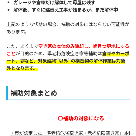
ガレージや倉庫だけ解体して母屋は残す
解体後、すぐに建替え工事が始まるが、まだ解体中
上記のような状態の場合、補助の対象にはならない可能性が
あります。
また、あくまで
空き家の本体のみ除却し、尚且つ更地にする
こと
が目的のため、準老朽危険空き家等補助は
倉庫やカーポ
ート、塀など、対象建物“以外”の構造物の解体作業は対象
外となります。
補助対象まとめ
〇補助の対象になる
・市が認定した「準老朽危険空き家・老朽危険空き家」
本体