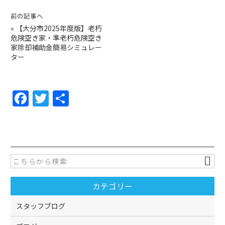
前の記事へ
«
【大分市2025年度版】老朽
危険空き家・準老朽危険空き
家除却補助金簡易シミュレー
ター
F
T
共
a
w
有
c
itt
e
er
b
o
カテゴリー
o
k
スタッフブログ