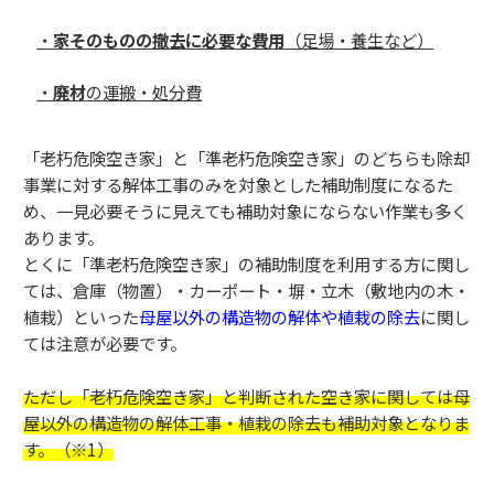
・
家そのものの撤去に必要な費用
（足場・養生など）
・
廃材
の運搬・処分費
「老朽危険空き家」と「準老朽危険空き家」のどちらも除却
事業に対する解体工事のみを対象とした補助制度になるた
め、一見必要そうに見えても補助対象にならない作業も多く
あります。
とくに「準老朽危険空き家」の補助制度を利用する方に関し
ては、倉庫（物置）・カーポート・塀・立木（敷地内の木・
植栽）といった
母屋以外の構造物の解体や植栽の除去
に関し
ては注意が必要です。
ただし「老朽危険空き家」と判断された空き家に関しては母
屋以外の構造物の解体工事・植栽の除去も補助対象となりま
す。（※1）