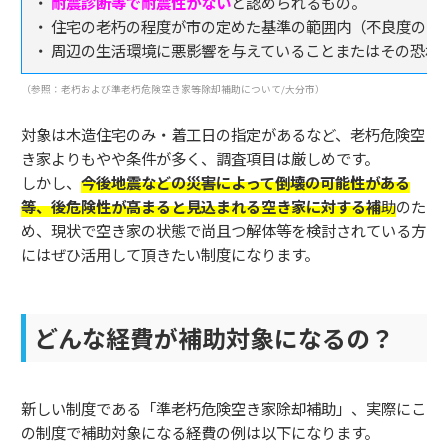
・
耐震診断等で耐震性がない
と認められるもの。
・ 住宅の老朽の程度が市の定めた基準の範囲内（不良度の評
・ 周辺の生活環境に悪影響を与えていることまたはその恐れ
（参照：老朽および準老朽危険空き家等除却補助について/大分市）
対象は木造住宅のみ・着工日の指定があるなど、老朽危険空
き家よりもやや条件が多く、調査項目は厳しめです。
しかし、
今後地震などの災害によって倒壊の可能性がある
等、後危険性が高まると見込まれる空き家に対する補
助
のた
め、現状で空き家の状態で尚且つ解体等を検討されている方
にはぜひ活用して頂きたい制度になります。
どんな経費が補助対象になるの？
新しい制度である「準老朽危険空き家除却補助」、実際にこ
の制度で補助対象になる経費の例は以下になります。