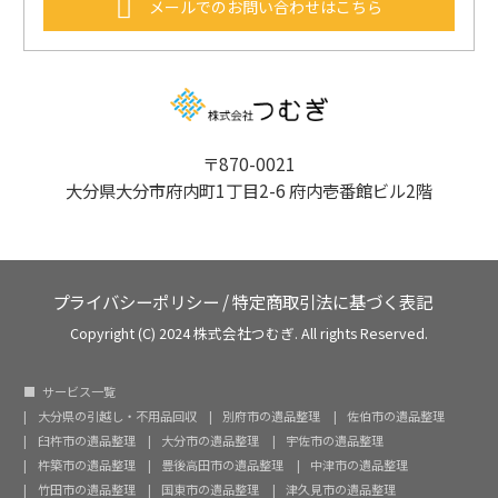
メールでのお問い合わせはこちら
〒870-0021
大分県大分市府内町1丁目2-6 府内壱番館ビル2階
プライバシーポリシー
/
特定商取引法に基づく表記
Copyright (C) 2024 株式会社つむぎ. All rights Reserved.
サービス一覧
大分県の引越し・不用品回収
別府市の遺品整理
佐伯市の遺品整理
臼杵市の遺品整理
大分市の遺品整理
宇佐市の遺品整理
杵築市の遺品整理
豊後高田市の遺品整理
中津市の遺品整理
竹田市の遺品整理
国東市の遺品整理
津久見市の遺品整理