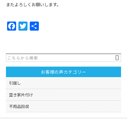
またよろしくお願いします。
F
T
共
a
w
有
c
itt
e
er
b
o
お客様の声カテゴリー
o
引越し
k
空き家片付け
不用品回収